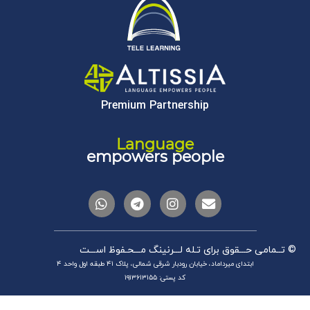
Premium Partnership
لطفا نام کاربری یا آدرس ایمیل خود را وارد کنید. لینکی برای ایجاد رمز
عبور جدید از طریق ایمیل دریافت خواهید کرد.
Language
نام کاربری یا ایمیل:
empowers people
ورود
|
ایجاد کاربر جدید
© تــمامی حـــقوق برای تـله لـــرنینگ مـــحـفوظ اســـت
ابتدای میرداماد، خیابان رودبار شرقی شمالی، پلاک ۴۱ طبقه اول واحد ۴
کد پستی: ۱۹۱۳۶۱۳۱۵۵